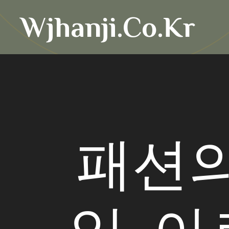
Skip
Wjhanji.co.kr
to
content
패션의