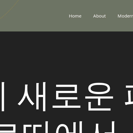
Home
About
Moder
 새로운