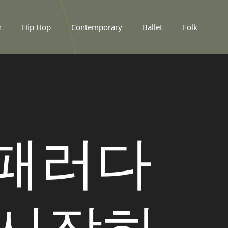
n
Hip Hop
Contemporary
Ballet
Folk
 패러다