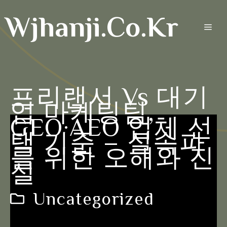
Skip
Wjhanji.co.kr
to
Men
content
프리랜서 Vs 대기
업 마케팅팀,
GEO·AEO 업체 선
택 기준 – 실속파
를 위한 오해와 진
실
Uncategorized