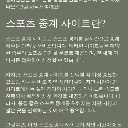
나요? 그럼 시작해볼까요!
스포츠 중계 사이트란?
스포츠 중계 사이트는 스포츠 경기를 실시간으로 중계
해주는 인터넷 서비스입니다. 이러한 사이트들은 다양
한 종류의 스포츠 경기를 무료로 제공하며, 전 세계 어
디서든 접속하여 시청할 수 있습니다.
하지만, 스포츠 중계 사이트를 선택할 때 가장 중요한
요소중 하나는 바로 지연 시간입니다. 지연 시간이 긴
사이트에서는 실제 경기와 차이가 나거나 느린 속도로
진행되어 쾌적한 시청 환경을 제공하기 어렵습니다. 따
라서, 품질 좋은 스포츠 중계를 위해서는 지연 시간이
짧은 곳을 선택하는 것이 매우 중요합니다.
그렇다면, 어떤
스포츠 중계
사이트가 지연 시간이 짧은