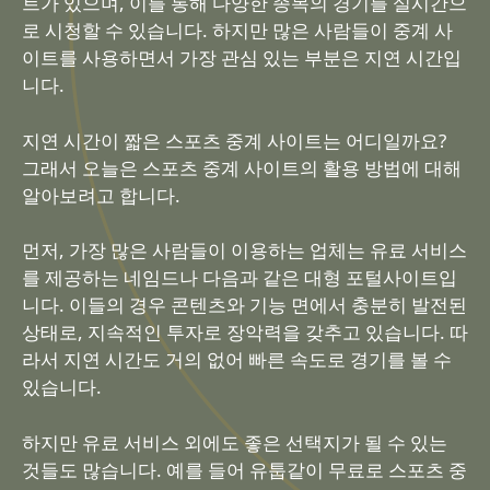
트가 있으며, 이를 통해 다양한 종목의 경기를 실시간으
로 시청할 수 있습니다. 하지만 많은 사람들이 중계 사
이트를 사용하면서 가장 관심 있는 부분은 지연 시간입
니다.
지연 시간이 짧은 스포츠 중계 사이트는 어디일까요?
그래서 오늘은 스포츠 중계 사이트의 활용 방법에 대해
알아보려고 합니다.
먼저, 가장 많은 사람들이 이용하는 업체는 유료 서비스
를 제공하는 네임드나 다음과 같은 대형 포털사이트입
니다. 이들의 경우 콘텐츠와 기능 면에서 충분히 발전된
상태로, 지속적인 투자로 장악력을 갖추고 있습니다. 따
라서 지연 시간도 거의 없어 빠른 속도로 경기를 볼 수
있습니다.
하지만 유료 서비스 외에도 좋은 선택지가 될 수 있는
것들도 많습니다. 예를 들어 유툽같이 무료로 스포츠 중