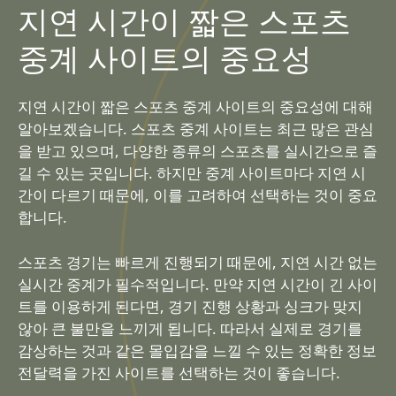
지연 시간이 짧은 스포츠
중계 사이트의 중요성
지연 시간이 짧은 스포츠 중계 사이트의 중요성에 대해
알아보겠습니다. 스포츠 중계 사이트는 최근 많은 관심
을 받고 있으며, 다양한 종류의 스포츠를 실시간으로 즐
길 수 있는 곳입니다. 하지만 중계 사이트마다 지연 시
간이 다르기 때문에, 이를 고려하여 선택하는 것이 중요
합니다.
스포츠 경기는 빠르게 진행되기 때문에, 지연 시간 없는
실시간 중계가 필수적입니다. 만약 지연 시간이 긴 사이
트를 이용하게 된다면, 경기 진행 상황과 싱크가 맞지
않아 큰 불만을 느끼게 됩니다. 따라서 실제로 경기를
감상하는 것과 같은 몰입감을 느낄 수 있는 정확한 정보
전달력을 가진 사이트를 선택하는 것이 좋습니다.