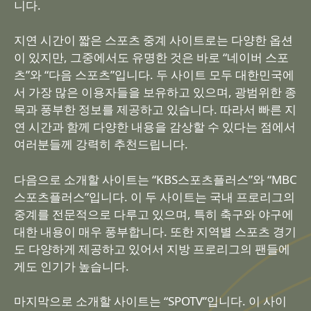
니다.
지연 시간이 짧은 스포츠 중계 사이트로는 다양한 옵션
이 있지만, 그중에서도 유명한 것은 바로 “네이버 스포
츠”와 “다음 스포츠”입니다. 두 사이트 모두 대한민국에
서 가장 많은 이용자들을 보유하고 있으며, 광범위한 종
목과 풍부한 정보를 제공하고 있습니다. 따라서 빠른 지
연 시간과 함께 다양한 내용을 감상할 수 있다는 점에서
여러분들께 강력히 추천드립니다.
다음으로 소개할 사이트는 “KBS스포츠플러스”와 “MBC
스포츠플러스”입니다. 이 두 사이트는 국내 프로리그의
중계를 전문적으로 다루고 있으며, 특히 축구와 야구에
대한 내용이 매우 풍부합니다. 또한 지역별 스포츠 경기
도 다양하게 제공하고 있어서 지방 프로리그의 팬들에
게도 인기가 높습니다.
마지막으로 소개할 사이트는 “SPOTV”입니다. 이 사이