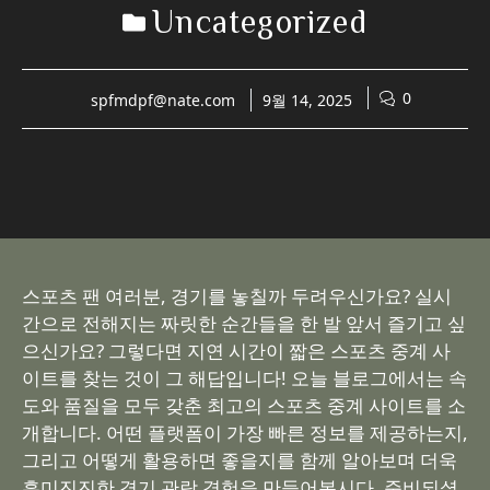
Uncategorized
0
spfmdpf@nate.com
9월 14, 2025
스포츠 팬 여러분, 경기를 놓칠까 두려우신가요? 실시
간으로 전해지는 짜릿한 순간들을 한 발 앞서 즐기고 싶
으신가요? 그렇다면 지연 시간이 짧은 스포츠 중계 사
이트를 찾는 것이 그 해답입니다! 오늘 블로그에서는 속
도와 품질을 모두 갖춘 최고의 스포츠 중계 사이트를 소
개합니다. 어떤 플랫폼이 가장 빠른 정보를 제공하는지,
그리고 어떻게 활용하면 좋을지를 함께 알아보며 더욱
흥미진진한 경기 관람 경험을 만들어봅시다. 준비되셨