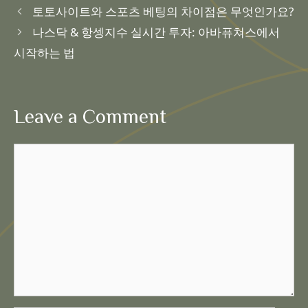
토토사이트와 스포츠 베팅의 차이점은 무엇인가요?
나스닥 & 항셍지수 실시간 투자: 아바퓨쳐스에서
시작하는 법
Leave a Comment
Comment