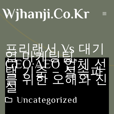
Skip
Wjhanji.co.kr
to
Men
content
프리랜서 Vs 대기
업 마케팅팀,
GEO·AEO 업체 선
택 기준 – 실속파
를 위한 오해와 진
실
Uncategorized