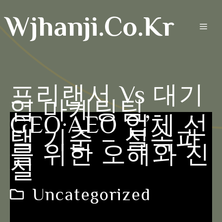
Skip
Wjhanji.co.kr
to
Men
content
프리랜서 Vs 대기
업 마케팅팀,
GEO·AEO 업체 선
택 기준 – 실속파
를 위한 오해와 진
실
Uncategorized