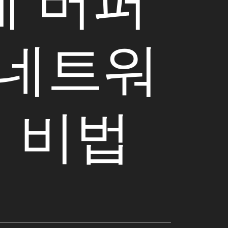
계 버퍼
 네트워
 비법