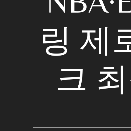
NBA
링 제
크 