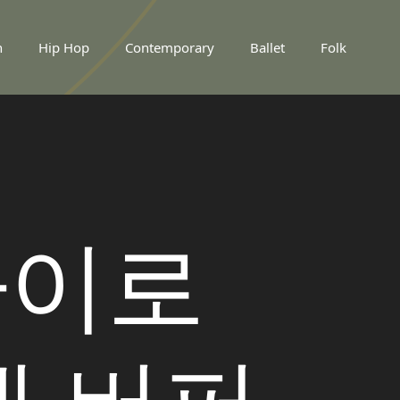
n
Hip Hop
Contemporary
Ballet
Folk
파이로