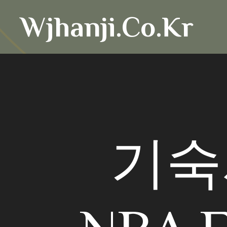
Skip
Wjhanji.co.kr
to
content
기숙