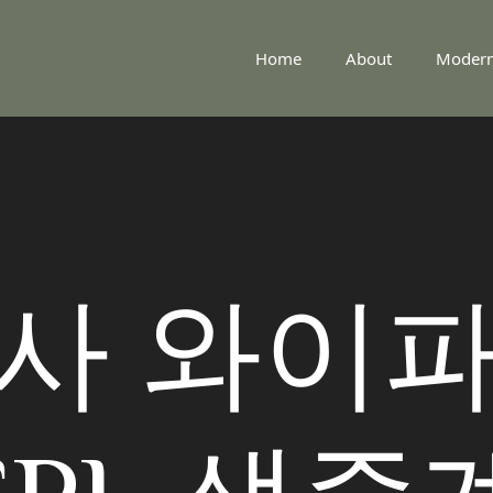
Home
About
Moder
사 와이